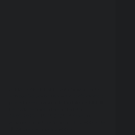
ATRIA CONCEPT SRL, caută furnizor pentru
Achiziție Servicii de Instruire în conformitate cu
procedura Programului de Digitalizare IMM. 📅
Perioada de transmitere a ofertelor:
14.05.2025 – 15.05.2025 📌 Obiectul
achiziției: Pachet două cursuri TIC: 2.800,00 lei
💰 Valoarea estimată: 2.800,00…