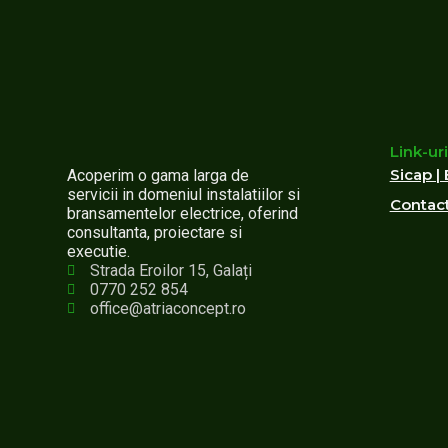
Link-uri
Sicap | 
Acoperim o gama larga de
servicii in domeniul instalatiilor si
Contac
bransamentelor electrice, oferind
consultanta, proiectare si
executie.
Strada Eroilor 15, Galați
0770 252 854
office@atriaconcept.ro