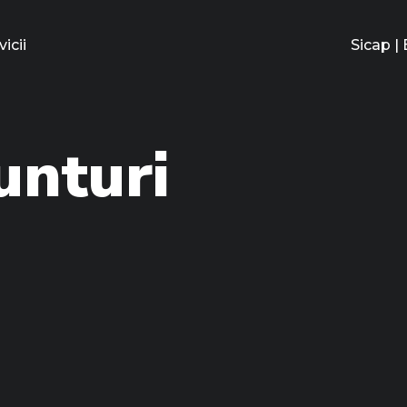
vicii
Sicap | 
nturi